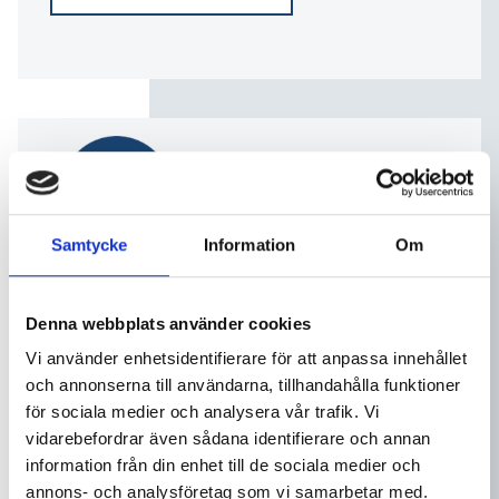
Samtycke
Information
Om
Denna webbplats använder cookies
Vi använder enhetsidentifierare för att anpassa innehållet
I november 2024 firade vi på Glebes 80 år av
och annonserna till användarna, tillhandahålla funktioner
för sociala medier och analysera vår trafik. Vi
kvalitet, lokal förankring och engagemang! Sedan
vidarebefordrar även sådana identifierare och annan
1944 har vi varit en trygg partner inom bygg- och
information från din enhet till de sociala medier och
fastighetsbranschen i Kalmar med omnejd. Nu, över
annons- och analysföretag som vi samarbetar med.