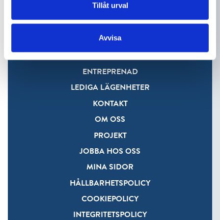
Tillåt urval
0480-44 44 90
Avvisa
FASTIGHET
BYGGSERVICE
ENTREPRENAD
LEDIGA LÄGENHETER
KONTAKT
OM OSS
PROJEKT
JOBBA HOS OSS
MINA SIDOR
HÅLLBARHETSPOLICY
COOKIEPOLICY
INTEGRITETSPOLICY